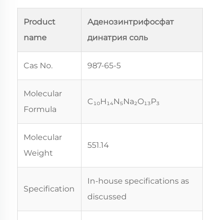
Product
Аденозинтрифосфат
name
динатрия соль
Cas No.
987-65-5
Molecular
C₁₀H₁₄N₅Na₂O₁₃P₃
Formula
Molecular
551.14
Weight
In-house specifications as
Specification
discussed