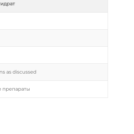
гидрат
ons as discussed
е препараты