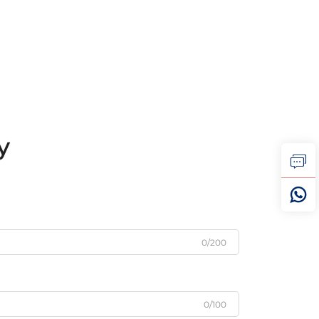
у
0/200
0/100