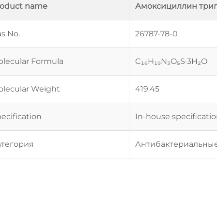
roduct name
Амоксициллин три
s No.
26787-78-0
lecular Formula
C₁₆H₁₉N₃O₅S·3H₂O
lecular Weight
419.45
ecification
In-house specificati
атегория
Антибактериальны