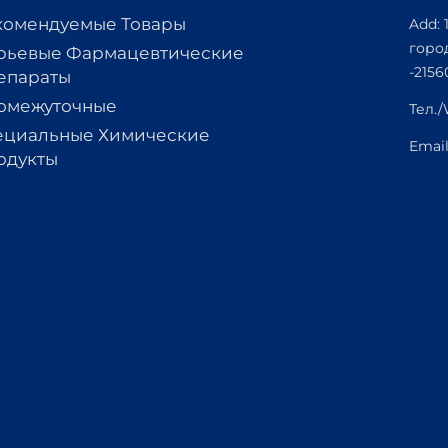
комендуемые Товары
Add: 
горо
рьевые Фармацевтические
-2156
епараты
омежуточные
Тел.
ециальные Химические
Emai
одукты