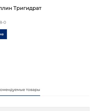
ллин Тригидрат
8-0
ие
омендуемые товары