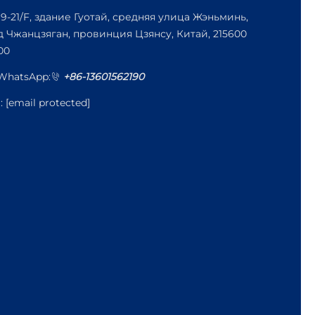
19-21/F, здание Гуотай, средняя улица Жэньминь,
д Чжанцзяган, провинция Цзянсу, Китай, 215600
00
/WhatsApp:
+86-13601562190
l:
[email protected]