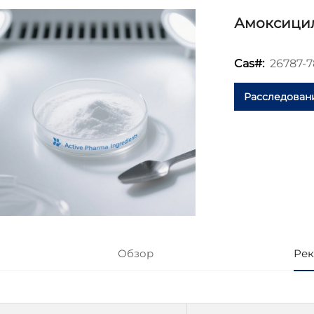
Амоксици
26787-7
Cas#:
Расследован
Обзор
Рек