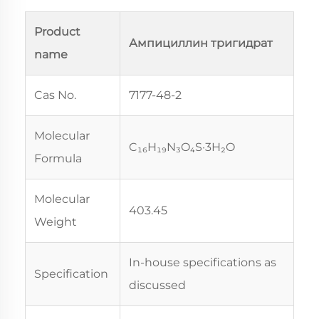
Product
Ампициллин тригидрат
name
Cas No.
7177-48-2
Molecular
C₁₆H₁₉N₃O₄S·3H₂O
Formula
Molecular
403.45
Weight
In-house specifications as
Specification
discussed