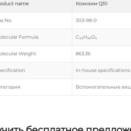
roduct name
Коэнзим Q10
s No.
303-98-0
lecular Formula
C₅₉H₉₀O₄
lecular Weight
863.36
ecification
In-house specifications
атегория
Вспомогательные вещ
чить бесплатное предло