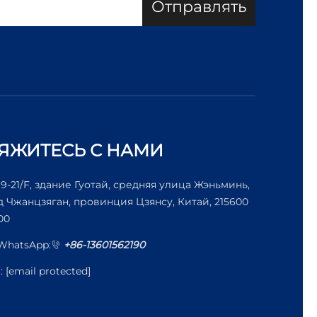
Отправлять
ЯЖИТЕСЬ С НАМИ
19-21/F, здание Гуотай, средняя улица Жэньминь,
д Чжанцзяган, провинция Цзянсу, Китай, 215600
00
/WhatsApp:
+86-13601562190
l:
[email protected]