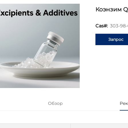
Коэнзим Q
303-98-
Cas#:
Запрос
информаци
Обзор
Рек