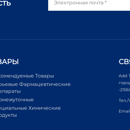
сть
ВАРЫ
СВ
комендуемые Товары
Add: 
горо
рьевые Фармацевтические
-2156
епараты
омежуточные
Тел.
ециальные Химические
Emai
одукты