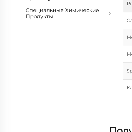
P
Специальные Химические
Продукты
Ca
Mo
Mo
Sp
К
Полу