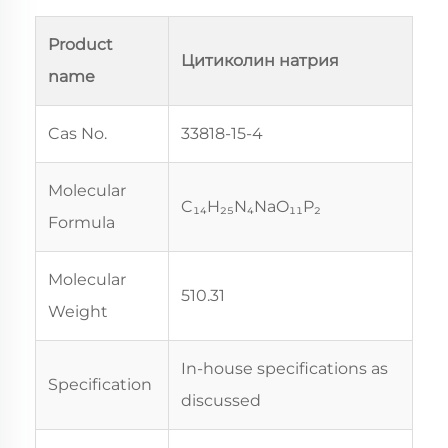
Product
Цитиколин натрия
name
Cas No.
33818-15-4
Molecular
C₁₄H₂₅N₄NaO₁₁P₂
Formula
Molecular
510.31
Weight
In-house specifications as
Specification
discussed