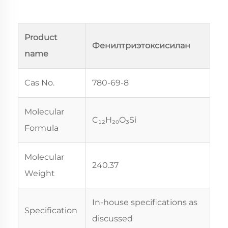
Product
Фенилтриэтоксисилан
name
Cas No.
780-69-8
Molecular
C₁₂H₂₀O₃Si
Formula
Molecular
240.37
Weight
In-house specifications as
Specification
discussed