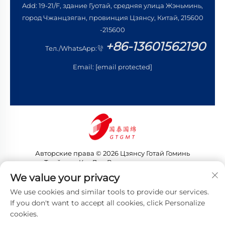
Add: 19-21/F, здание Гуотай, средняя улица Жэньминь,
город Чжанцзяган, провинция Цзянсу, Китай, 215600
-215600
+86-13601562190
Тел./WhatsApp:
Email:
[email protected]
Авторские права © 2026 Цзянсу Готай Гоминь
Трейдинг Ко., Лтд. Все права защищены
Политика конфиденциальности
We value your privacy
We use cookies and similar tools to provide our services.
If you don't want to accept all cookies, click Personalize
cookies.