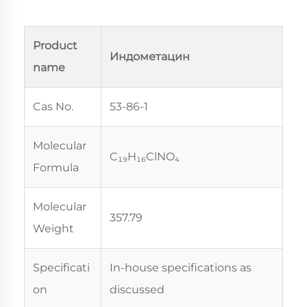
Product
Индометацин
name
Cas No.
53-86-1
Molecular
C₁₉H₁₆ClNO₄
Formula
Molecular
357.79
Weight
Specificati
In-house specifications as
on
discussed