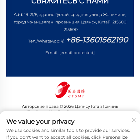
СВЯЖИТЕСЬ С НАМИ
Add: 19-21/F, здание Гуотай, средняя улица Жэньминь,
город Чжанцзяган, провинция Цзянсу, Китай, 215600
-215600
+86-13601562190
Тел./WhatsApp:
Email:
[email protected]
Авторские права © 2026 Цзянсу Готай Гоминь
Трейдинг Ко., Лтд. Все права защищены
Политика конфиденциальности
We value your privacy
We use cookies and similar tools to provide our services.
If you don't want to accept all cookies, click Personalize