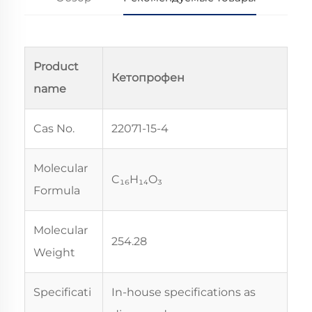
Product
Кетопрофен
name
Cas No.
22071-15-4
Molecular
C₁₆H₁₄O₃
Formula
Molecular
254.28
Weight
Specificati
In-house specifications as