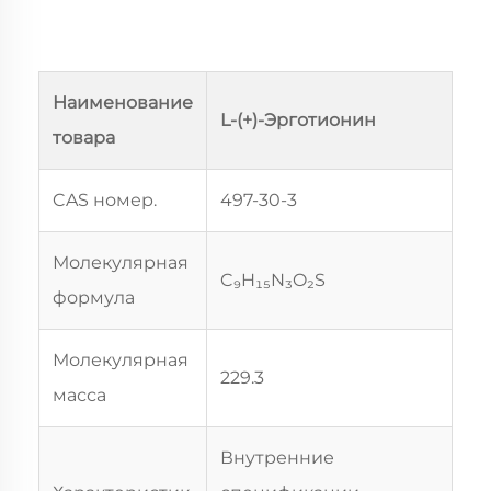
Наименование
L-(+)-Эрготионин
товара
CAS номер.
497-30-3
Молекулярная
C₉H₁₅N₃O₂S
формула
Молекулярная
229.3
масса
Внутренние