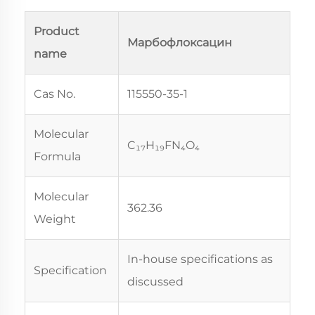
Product
Марбофлоксацин
name
Cas No.
115550-35-1
Molecular
C₁₇H₁₉FN₄O₄
Formula
Molecular
362.36
Weight
In-house specifications as
Specification
discussed