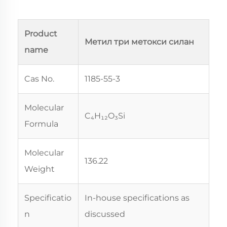
Product
Метил три метокси силан
name
Cas No.
1185-55-3
Molecular
C₄H₁₂O₃Si
Formula
Molecular
136.22
Weight
Specificatio
In-house specifications as
n
discussed