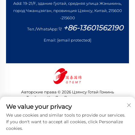
Add: 19-21/F, здание Гуотай, средняя улица Жэньминь,
город Чжанцзяган, провинция Цзянсу, Китай, 215600
-215600
+86-13601562190
Тел./WhatsApp:
Email:
[email protected]
Авторские права © 2026 Цзянсу Готай Гоминь
Трейдинг Ко., Лтд. Все права защищены
Политика конфиденциальности
We value your privacy
We use cookies and similar tools to provide our services.
If you don't want to accept all cookies, click Personalize
cookies.