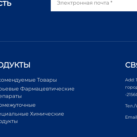
сть
ОДУКТЫ
СВ
комендуемые Товары
Add: 
горо
рьевые Фармацевтические
-2156
епараты
омежуточные
Тел.
ециальные Химические
Emai
одукты