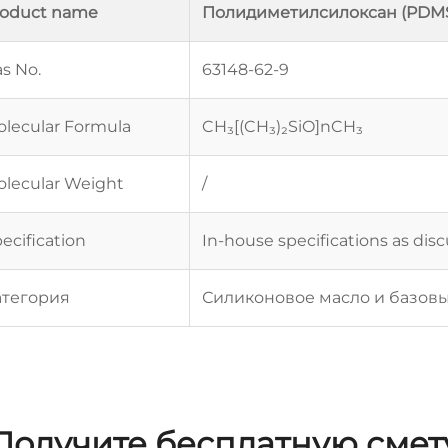
roduct name
Полидиметилсилоксан (PDM
s No.
63148-62-9
lecular Formula
CH₃[(CH₃)₂SiO]nCH₃
lecular Weight
/
ecification
In-house specifications as dis
атегория
Силиконовое масло и базов
Получите бесплатную смет