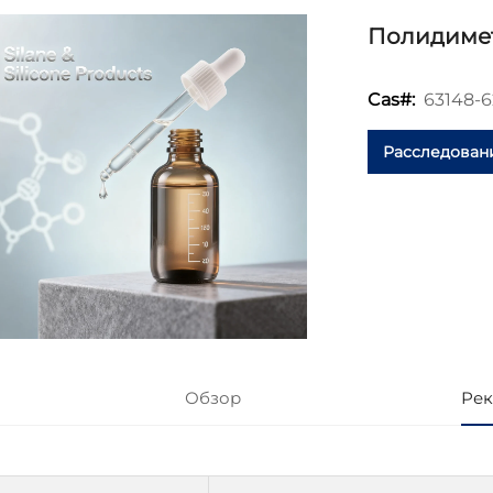
Полидимет
63148-6
Cas#:
Расследован
Обзор
Рек