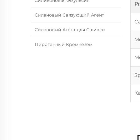
Силиконовая Эмульсия
P
Силановый Связующий Агент
Ca
Силановый Агент для Сшивки
Mo
Пирогенный Кремнезем
Mo
Sp
К