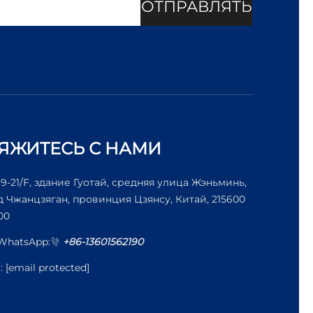
ОТПРАВЛЯТЬ
ЯЖИТЕСЬ С НАМИ
19-21/F, здание Гуотай, средняя улица Жэньминь,
д Чжанцзяган, провинция Цзянсу, Китай, 215600
00
/WhatsApp:
+86-13601562190
l:
[email protected]