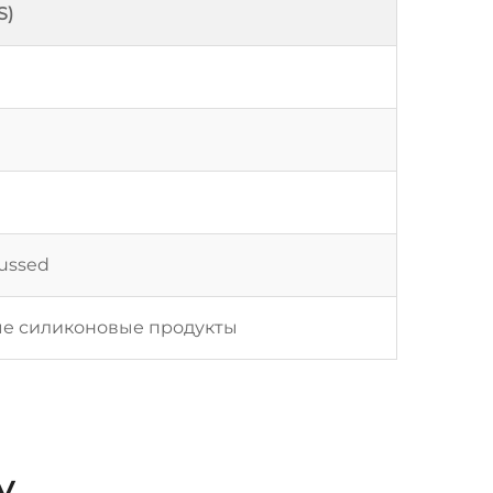
S)
cussed
ые силиконовые продукты
у