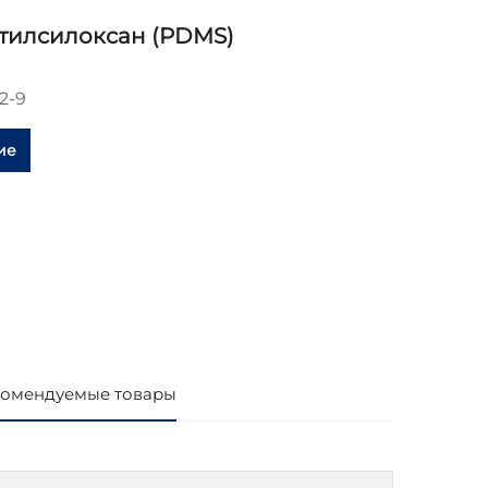
илсилоксан (PDMS)
2-9
ие
омендуемые товары