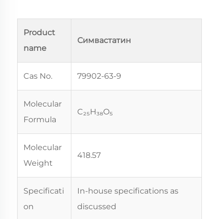
Product
Симвастатин
name
Cas No.
79902-63-9
Molecular
C₂₅H₃₈O₅
Formula
Molecular
418.57
Weight
Specificati
In-house specifications as
on
discussed