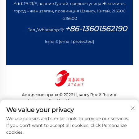
Add: 19-21/F, здание Гуотай, средняя улица Жэньминь,
город Чжанцзяган, провинция Цзянсу, Китай, 215600
-215600
+86-13601562190
Тел./WhatsApp:
Email:
[email protected]
Авторские права © 2026 Цзянсу Готай Гоминь
Трейдинг Ко., Лтд. Все права защищены
Политика конфиденциальности
We value your privacy
We use cookies and similar tools to provide our services.
If you don't want to accept all cookies, click Personalize
cookies.