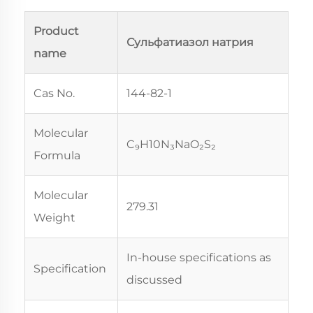
Product
Сульфатиазол натрия
name
Cas No.
144-82-1
Molecular
C₉H10N₃NaO₂S₂
Formula
Molecular
279.31
Weight
In-house specifications as
Specification
discussed