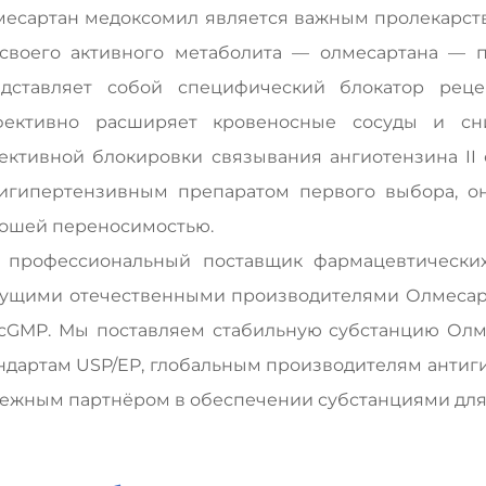
есартан медоксомил является важным пролекарство
своего активного метаболита — олмесартана — 
дставляет собой специфический блокатор рецеп
фективно расширяет кровеносные сосуды и сни
ективной блокировки связывания ангиотензина II
игипертензивным препаратом первого выбора, о
ошей переносимостью.
 профессиональный поставщик фармацевтических
ущими отечественными производителями Олмесар
cGMP. Мы поставляем стабильную субстанцию Олм
ндартам USP/EP, глобальным производителям антиги
ежным партнёром в обеспечении субстанциями для