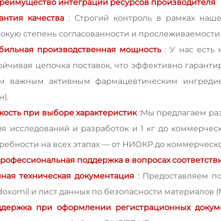
Преимущество интеграции ресурсов производителя
антия качества
: Строгий контроль в рамках наш
окую степень согласованности и прослеживаемости 
бильная производственная мощность
: У нас ест
ойчивая цепочка поставок, что эффективно гарант
им важным активным фармацевтическим ингредие
н).
кость при выборе характеристик
:
Мы предлагаем ра
ля исследований и разработок и 1 кг до коммерчес
ребности на всех этапах — от НИОКР до коммерческо
Профессиональная поддержка в вопросах соответств
ная техническая документация
: Предоставляем п
oxomil и лист данных по безопасности материалов (
ддержка при оформлении регистрационных доку