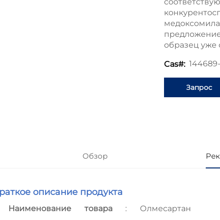
соответству
конкурентос
медоксомил
предложение 
образец уже 
144689
Cas#:
Запрос
информаци
Обзор
Рек
Краткое описание продукта
Наименование товара
: Олмесартан