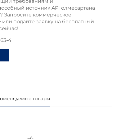
ющий требованиям и
пособный источник API олмесартана
а?
Запросите коммерческое
или подайте заявку на бесплатный
сейчас!
-63-4
и
омендуемые товары