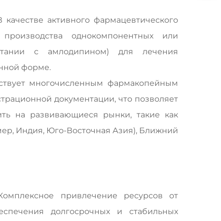
 В качестве активного фармацевтического
я производства однокомпонентных или
етании с амлодипином) для лечения
нной форме.
тствует многочисленным фармакопейным
страционной документации, что позволяет
ить на развивающиеся рынки, такие как
мер, Индия, Юго-Восточная Азия), Ближний
Комплексное привлечение ресурсов от
еспечения долгосрочных и стабильных