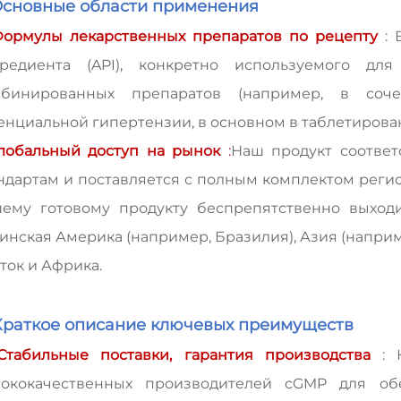
 Основные области применения
ормулы лекарственных препаратов по рецепту
:
гредиента (API), конкретно используемого дл
мбинированных препаратов (например, в соч
енциальной гипертензии, в основном в таблетирова
лобальный доступ на рынок
:
Наш продукт соотве
ндартам и поставляется с полным комплектом реги
ему готовому продукту беспрепятственно выход
инская Америка (например, Бразилия), Азия (напри
ток и Африка.
 Краткое описание ключевых преимуществ
Стабильные поставки, гарантия производства
: 
сококачественных производителей cGMP для об