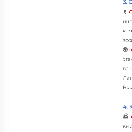
3.
💊
Ф
ин
ко
эсс
🌍
Г
ста
ваш
Лат
Вос
4.
🏭
вы