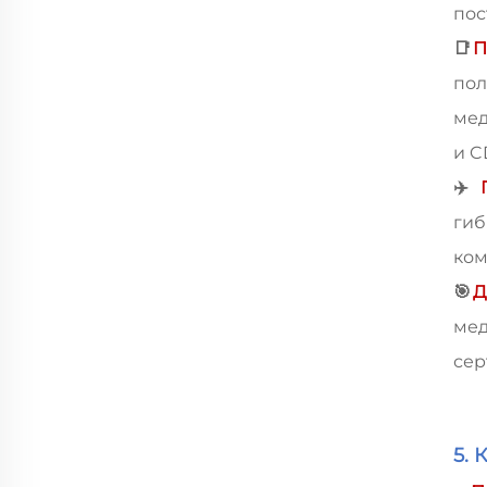
пос
📑
П
пол
мед
и C
✈
️
гиб
ком
🎯
Д
ме
сер
5. 