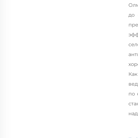
Олм
до 
пре
эф
сел
ант
хор
Как
вед
по 
ста
над