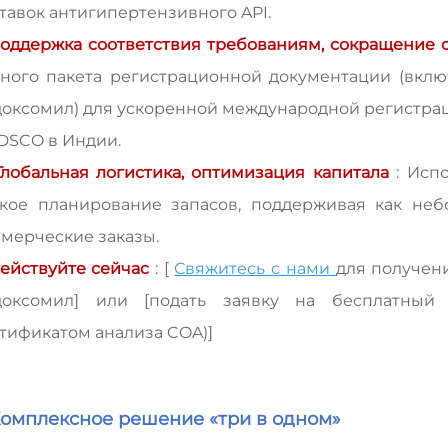
тавок антигипертензивного API.
оддержка соответствия требованиям, сокращение 
ного пакета регистрационной документации (вкл
оксомил) для ускоренной международной регистраци
DSCO в Индии.
Глобальная логистика, оптимизация капитала
: Исп
кое планирование запасов, поддерживая как не
мерческие заказы.
ействуйте сейчас
: [
Свяжитесь с нами
для получен
доксомил] или
[подать заявку на бесплатный
тификатом анализа COA)]
Комплексное решение «три в одном»