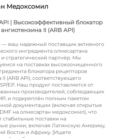
ан Медоксомил
API | Высокоэффективный блокатор
ангиотензина II (ARB API)
n — ваш надежный поставщик активного
еского ингредиента олмесартана
и стратегический партнёр. Мы
уемся на поставках высокоочищенного
гредиента блокатора рецепторов
II (ARB API), соответствующего
SP/EP. Наш продукт поставляется от
ванных производителей, соблюдающих
P, и подкреплён полным пакетом
нной документации (включая открытые
DMF на олмесартан медоксомил), что
 стабильные поставки на
ые рынки, включая Латинскую Америку,
й Восток и Африку. [Ищете