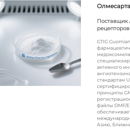
Олмесарт
Поставщик 
рецепторов 
GTIG Guomia
фармацевтич
медоксомила 
специализир
активного ин
ангиотензина 
стандартам U
сертифициро
принципы GM
регистрацио
файлы DMF/E
обеспечивает
международн
Азию, Ближни