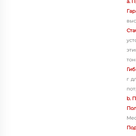
a. 
Гар
выс
Ста
уст
эт
тон
Гиб
г д
пот
b. 
Пол
Med
По