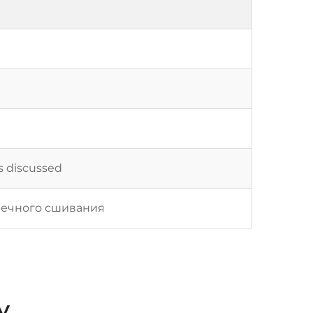
as discussed
речного сшивания
у