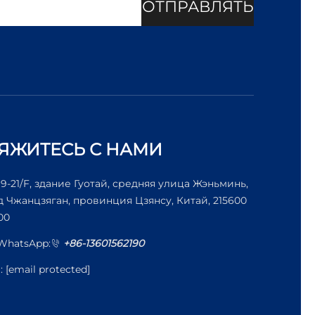
ОТПРАВЛЯТЬ
ЯЖИТЕСЬ С НАМИ
19-21/F, здание Гуотай, средняя улица Жэньминь,
д Чжанцзяган, провинция Цзянсу, Китай, 215600
00
/WhatsApp:
+86-13601562190
l:
[email protected]