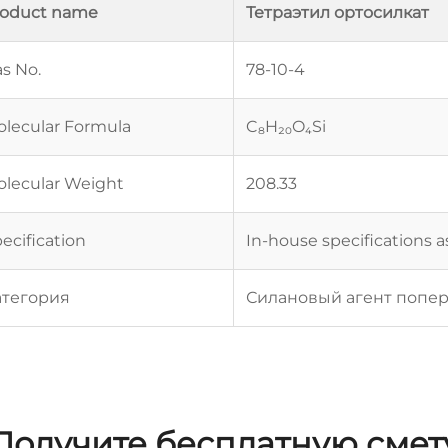
roduct name
Тетраэтил ортосилкат
s No.
78-10-4
lecular Formula
C₈H₂₀O₄Si
lecular Weight
208.33
ecification
In-house specifications 
атегория
Силановый агент попе
Получите бесплатную смет