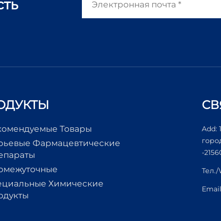
сть
ОДУКТЫ
СВ
комендуемые Товары
Add: 
горо
рьевые Фармацевтические
-2156
епараты
омежуточные
Тел.
ециальные Химические
Emai
одукты