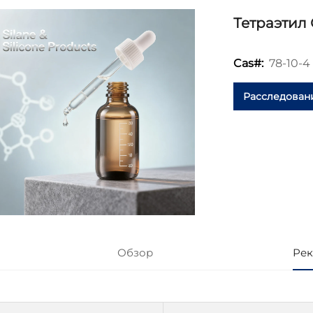
Тетраэтил
78-10-4
Cas#:
Расследован
Обзор
Рек