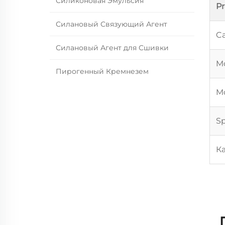
Силиконовая Эмульсия
P
Силановый Связующий Агент
Ca
Силановый Агент для Сшивки
Mo
Пирогенный Кремнезем
Mo
Sp
К