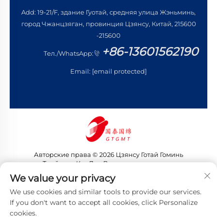
Add: 19-21/F, здание Гуотай, средняя улица Жэньминь,
город Чжанцзяган, провинция Цзянсу, Китай, 215600
-215600
+86-13601562190
Тел./WhatsApp:
Email:
[email protected]
Авторские права © 2026 Цзянсу Готай Гоминь
Трейдинг Ко., Лтд. Все права защищены
Политика конфиденциальности
We value your privacy
We use cookies and similar tools to provide our services.
If you don't want to accept all cookies, click Personalize
cookies.