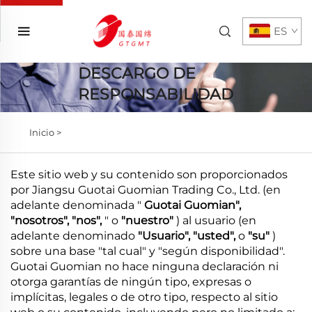
ES
DESCARGO DE
RESPONSABILIDAD
Inicio >
Este sitio web y su contenido son proporcionados
por Jiangsu Guotai Guomian Trading Co., Ltd. (en
adelante denominada "
Guotai Guomian",
"nosotros", "nos",
" o
"nuestro"
) al usuario (en
adelante denominado
"Usuario", "usted",
o
"su"
)
sobre una base "tal cual" y "según disponibilidad".
Guotai Guomian no hace ninguna declaración ni
otorga garantías de ningún tipo, expresas o
implícitas, legales o de otro tipo, respecto al sitio