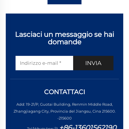
Lasciaci un messaggio se hai
domande
INVIA
CONTATTACI
Add: 19-21/P, Guotai Building, Renmin Middle Road,
Zhangjiagang City, Provincia del Jiangsu, Cina 215600.
-215600
+86-13601562190
Tel/WhatsApp: