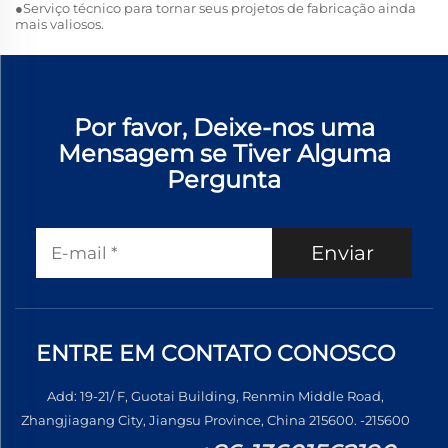
●Serviço técnico para tornar seus projetos de fabricação ainda
mais valiosos.
Por favor, Deixe-nos uma
Mensagem se Tiver Alguma
Pergunta
Enviar
ENTRE EM CONTATO CONOSCO
Add: 19-21/ F, Guotai Building, Renmin Middle Road,
Zhangjiagang City, Jiangsu Province, China 215600. -215600