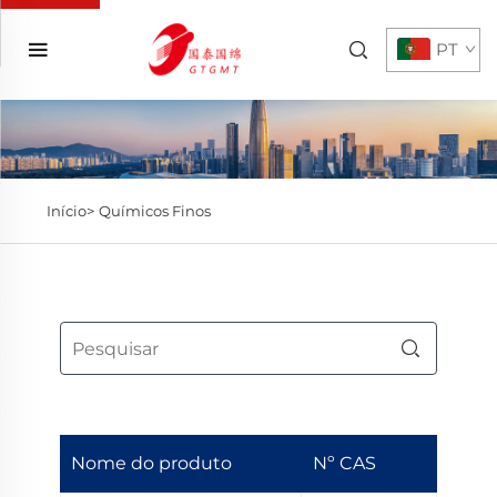
PT
Início>
Químicos Finos
Nome do produto
Nº CAS