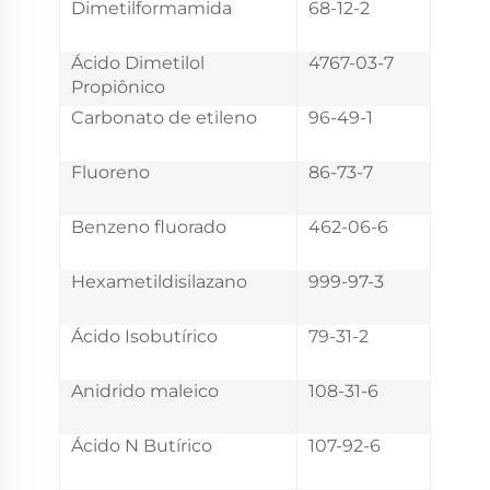
Dimetilformamida
68-12-2
Ácido Dimetilol
4767-03-7
Propiônico
Carbonato de etileno
96-49-1
Fluoreno
86-73-7
Benzeno fluorado
462-06-6
Hexametildisilazano
999-97-3
Ácido Isobutírico
79-31-2
Anidrido maleico
108-31-6
Ácido N Butírico
107-92-6