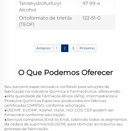
Tetrahydrofurfuryl
97-99-4
Alcohol
Ortoformato de trietila
122-51-0
(TEOF)
Anterior
1
2
3
Próximo
O Que Podemos Oferecer
Seu parceiro especializado e confiável para soluções de
fabricação na indústria Química e Farmacêutica, oferecendo:
●Alta qualidade de Fármacos Ativos (APIs), Intermediários e
Produtos Químicos Especiais, produzidos em fábricas
certificadas GMP/ISO, conforme solicitação.
●USDMF, EUDMF, Kosher, Halal, ISO, COS, CEP podem ser
fornecidos conforme solicitação.
●Serviços completos (End-to-End), cobrindo todos os segmentos
da cadeia de suprimentos (SCM), para otimizar ao máximo seu
processo de fabricação.