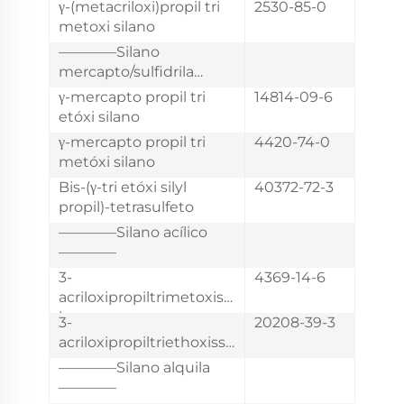
γ-(metacriloxi)propil tri
2530-85-0
metoxi silano
————Silano
mercapto/sulfidrila
————
γ-mercapto propil tri
14814-09-6
etóxi silano
γ-mercapto propil tri
4420-74-0
metóxi silano
Bis-(γ-tri etóxi silyl
40372-72-3
propil)-tetrasulfeto
————Silano acílico
————
3-
4369-14-6
acriloxipropiltrimetoxissi
lano
3-
20208-39-3
acriloxipropiltriethoxissil
ano
————Silano alquila
————