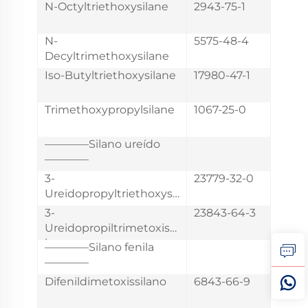
N-Octyltriethoxysilane
2943-75-1
N-
5575-48-4
Decyltrimethoxysilane
Iso-Butyltriethoxysilane
17980-47-1
Trimethoxypropylsilane
1067-25-0
————Silano ureído
————
3-
23779-32-0
Ureidopropyltriethoxysil
ane
3-
23843-64-3
Ureidopropiltrimetoxissi
lano
————Silano fenila
————
Difenildimetoxissilano
6843-66-9