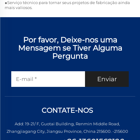
●Serviço técnico para tornar seus projetos de fabricação ainda
mais valiosos.
Por favor, Deixe-nos uma
Mensagem se Tiver Alguma
Pergunta
Enviar
CONTATE-NOS
Add: 19-21/ F, Guotai Building, Renmin Middle Road,
Zhangjiagang City, Jiangsu Province, China 215600. -215600