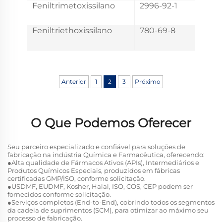
Feniltrimetoxissilano
2996-92-1
Feniltriethoxissilano
780-69-8
Anterior
1
2
3
Próximo
O Que Podemos Oferecer
Seu parceiro especializado e confiável para soluções de
fabricação na indústria Química e Farmacêutica, oferecendo:
●Alta qualidade de Fármacos Ativos (APIs), Intermediários e
Produtos Químicos Especiais, produzidos em fábricas
certificadas GMP/ISO, conforme solicitação.
●USDMF, EUDMF, Kosher, Halal, ISO, COS, CEP podem ser
fornecidos conforme solicitação.
●Serviços completos (End-to-End), cobrindo todos os segmentos
da cadeia de suprimentos (SCM), para otimizar ao máximo seu
processo de fabricação.