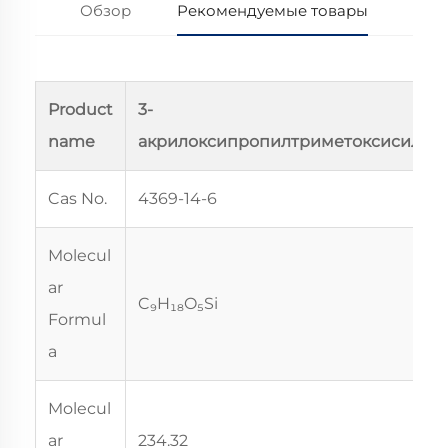
Обзор
Рекомендуемые товары
Product
3-
name
акрилоксипропилтриметоксисилан
Cas No.
4369-14-6
Molecul
ar
C₉H₁₈O₅Si
Formul
a
Molecul
ar
234.32