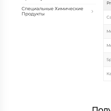
P
Специальные Химические
Продукты
Ca
Mo
Mo
Sp
К
Полу