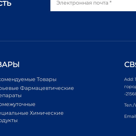
сть
ВАРЫ
СВ
комендуемые Товары
Add: 
горо
рьевые Фармацевтические
-2156
епараты
омежуточные
Тел.
ециальные Химические
Emai
одукты