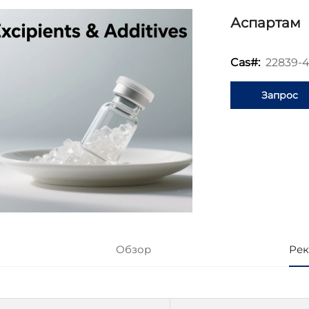
Аспартам
22839-4
Cas#:
Запрос
информаци
Обзор
Рек