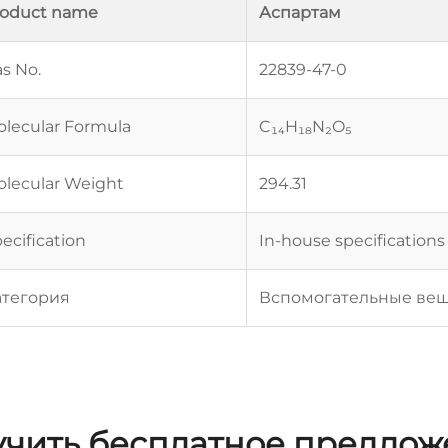
roduct name
Аспартам
s No.
22839-47-0
lecular Formula
C₁₄H₁₈N₂O₅
lecular Weight
294.31
ecification
In-house specifications
атегория
Вспомогательные вещ
чить бесплатное предло