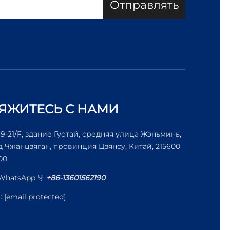
Отправлять
ЯЖИТЕСЬ С НАМИ
19-21/F, здание Гуотай, средняя улица Жэньминь,
д Чжанцзяган, провинция Цзянсу, Китай, 215600
00
/WhatsApp:
+86-13601562190
l:
[email protected]