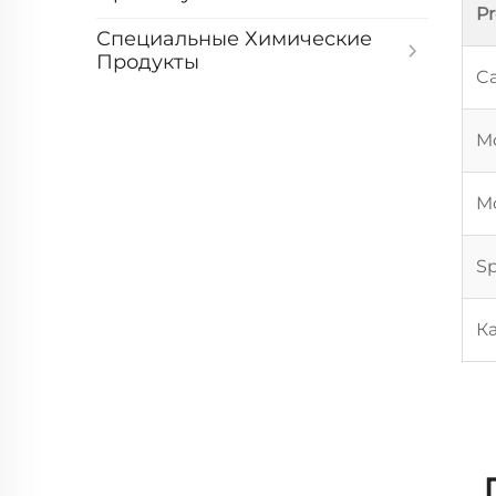
P
Специальные Химические
Продукты
Ca
Mo
Mo
Sp
К