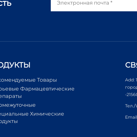
сть
ОДУКТЫ
СВ
комендуемые Товары
Add: 
горо
рьевые Фармацевтические
-2156
епараты
омежуточные
Тел.
ециальные Химические
Emai
одукты