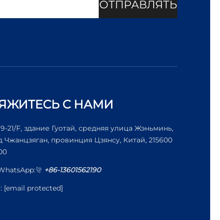
ОТПРАВЛЯТЬ
ЯЖИТЕСЬ С НАМИ
19-21/F, здание Гуотай, средняя улица Жэньминь,
д Чжанцзяган, провинция Цзянсу, Китай, 215600
00
/WhatsApp:
+86-13601562190
l:
[email protected]