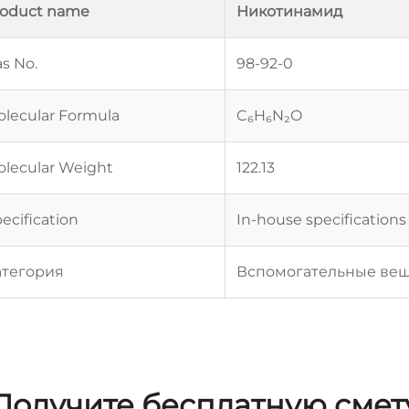
roduct name
Никотинамид
s No.
98-92-0
lecular Formula
C₆H₆N₂O
lecular Weight
122.13
ecification
In-house specifications
атегория
Вспомогательные вещ
Получите бесплатную смет