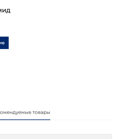
мид
ие
омендуемые товары