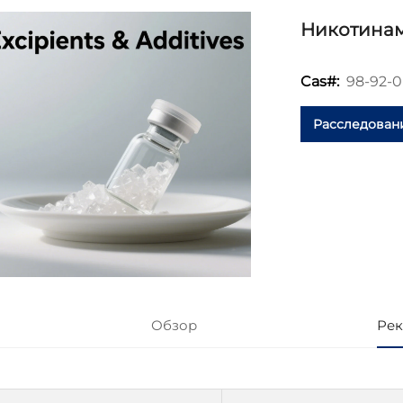
Никотина
98-92-0
Cas#:
Расследован
Обзор
Рек