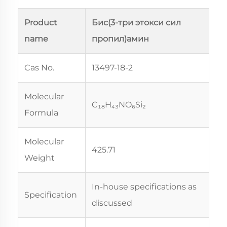
Product
Бис(3-три этокси сил
name
пропил)амин
Cas No.
13497-18-2
Molecular
C₁₈H₄₃NO₆Si₂
Formula
Molecular
425.71
Weight
In-house specifications as
Specification
discussed