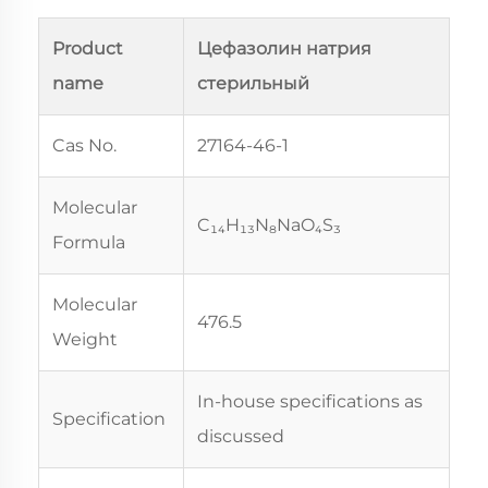
Product
Цефазолин натрия
name
стерильный
Cas No.
27164-46-1
Molecular
C₁₄H₁₃N₈NaO₄S₃
Formula
Molecular
476.5
Weight
In-house specifications as
Specification
discussed