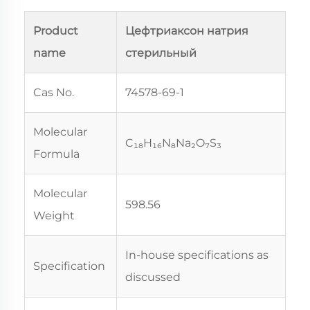
Product
Цефтриаксон натрия
name
стерильный
Cas No.
74578-69-1
Molecular
C₁₈H₁₆N₈Na₂O₇S₃
Formula
Molecular
598.56
Weight
In-house specifications as
Specification
discussed