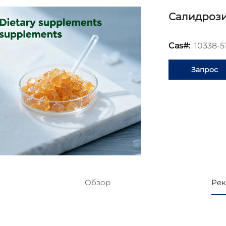
Салидроз
10338-5
Cas#:
Запрос
информаци
Обзор
Рек