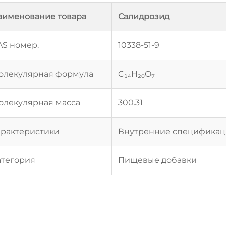
аименование товара
Салидрозид
AS номер.
10338-51-9
олекулярная формула
C₁₄H₂₀O₇
олекулярная масса
300.31
арактеристики
Внутренние спецификаци
атегория
Пищевые добавки