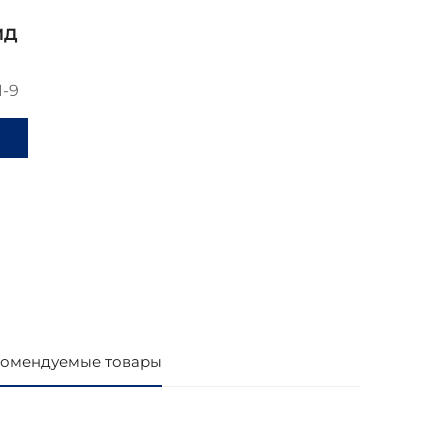
ид
1-9
и
омендуемые товары