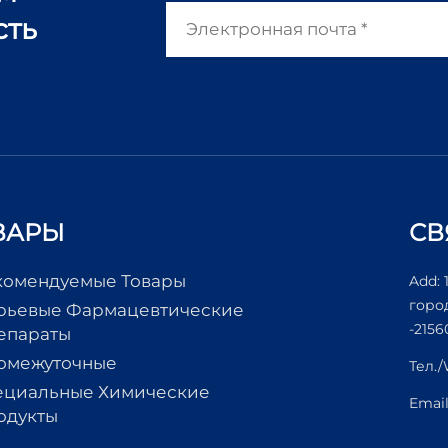
сть
ВАРЫ
СВ
комендуемые Товары
Add: 
горо
рьевые Фармацевтические
-2156
епараты
омежуточные
Тел.
ециальные Химические
Emai
одукты