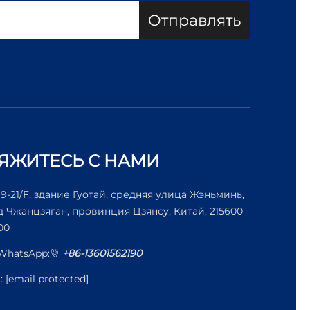
Отправлять
ЯЖИТЕСЬ С НАМИ
19-21/F, здание Гуотай, средняя улица Жэньминь,
д Чжанцзяган, провинция Цзянсу, Китай, 215600
00
/WhatsApp:
+86-13601562190
l:
[email protected]