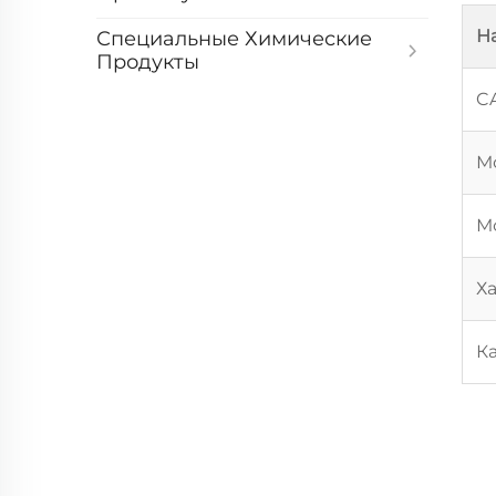
Н
Специальные Химические
Продукты
C
М
М
Х
К