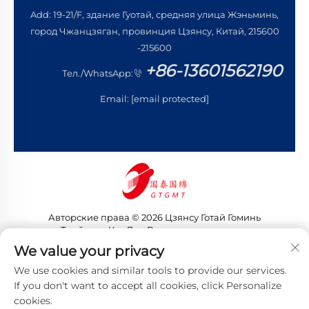
Add: 19-21/F, здание Гуотай, средняя улица Жэньминь,
город Чжанцзяган, провинция Цзянсу, Китай, 215600
-215600
+86-13601562190
Тел./WhatsApp:
Email:
[email protected]
Авторские права © 2026 Цзянсу Готай Гоминь
Трейдинг Ко., Лтд. Все права защищены
Политика конфиденциальности
We value your privacy
We use cookies and similar tools to provide our services.
If you don't want to accept all cookies, click Personalize
cookies.