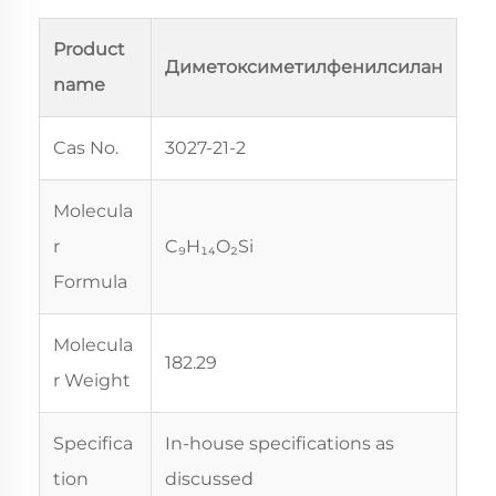
Product
Диметоксиметилфенилсилан
name
Cas No.
3027-21-2
Molecula
r
C₉H₁₄O₂Si
Formula
Molecula
182.29
r Weight
Specifica
In-house specifications as
tion
discussed