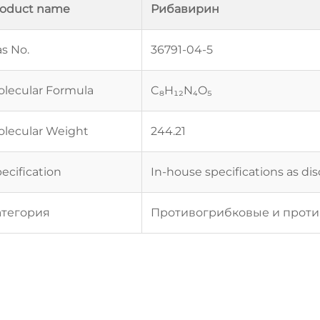
roduct name
Рибавирин
s No.
36791-04-5
lecular Formula
C₈H₁₂N₄O₅
lecular Weight
244.21
ecification
In-house specifications as di
атегория
Противогрибковые и прот