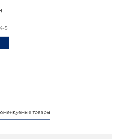
н
4-5
и
омендуемые товары