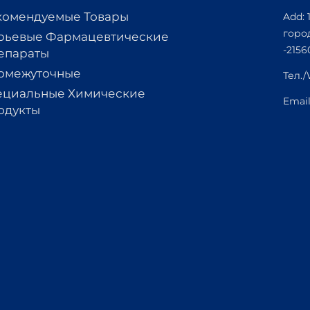
комендуемые Товары
Add: 
горо
рьевые Фармацевтические
-2156
епараты
омежуточные
Тел.
ециальные Химические
Emai
одукты