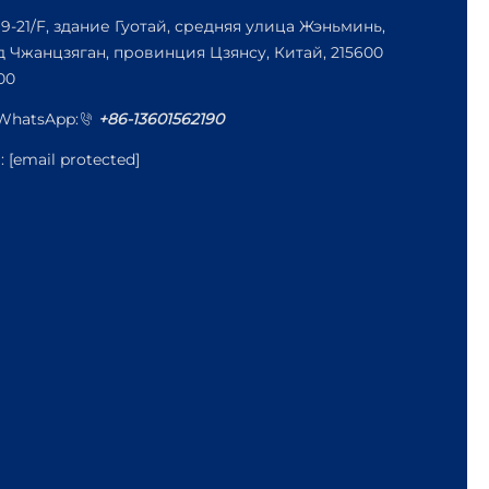
19-21/F, здание Гуотай, средняя улица Жэньминь,
д Чжанцзяган, провинция Цзянсу, Китай, 215600
00
/WhatsApp:
+86-13601562190
l:
[email protected]