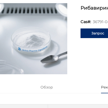
Рибавири
36791-0
Cas#:
Запрос
информаци
Обзор
Рек