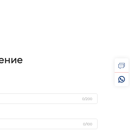
жение
0/200
0/100