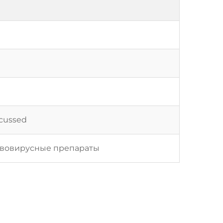
scussed
ивовирусные препараты