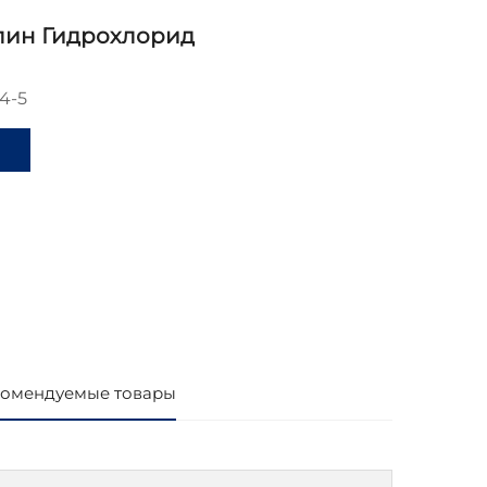
лин Гидрохлорид
4-5
и
омендуемые товары