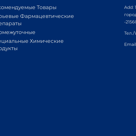
комендуемые Товары
Add: 
горо
рьевые Фармацевтические
-2156
епараты
омежуточные
Тел.
ециальные Химические
Emai
одукты