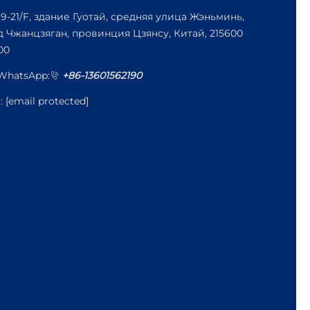
19-21/F, здание Гуотай, средняя улица Жэньминь,
д Чжанцзяган, провинция Цзянсу, Китай, 215600
00
/WhatsApp:
+86-13601562190
l:
[email protected]