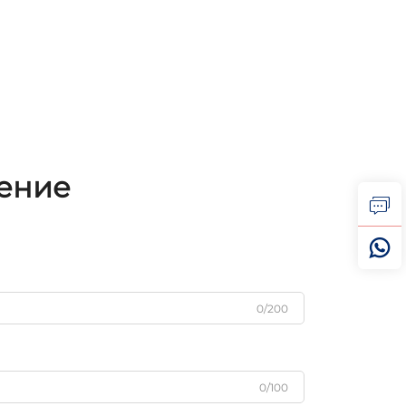
жение
0/200
0/100