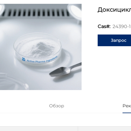
Доксицик
24390-1
Cas#:
Запрос
информаци
Обзор
Рек