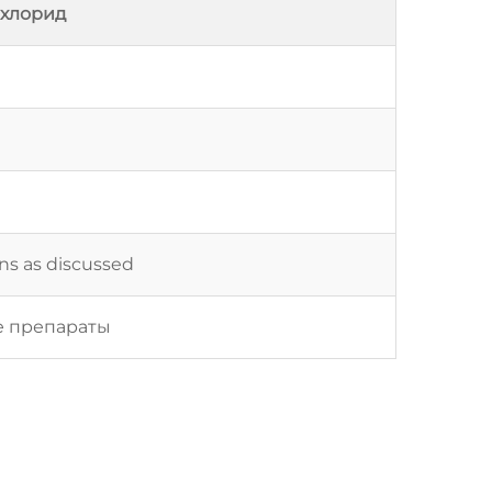
охлорид
ons as discussed
е препараты