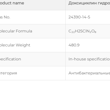
roduct name
Доксициклин гидр
s No.
24390-14-5
lecular Formula
C₂₂H25ClN₂O₈
lecular Weight
480.9
ecification
In-house specificati
атегория
Антибактериальны