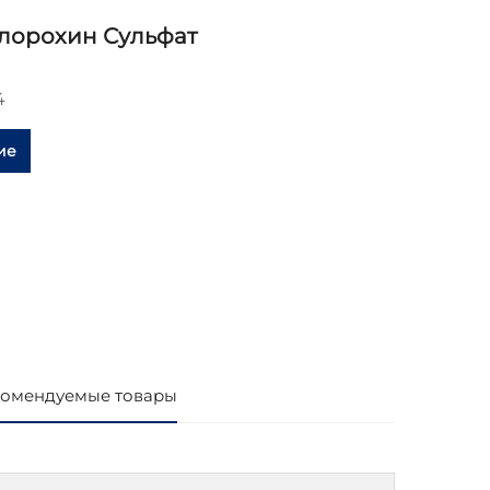
лорохин Сульфат
4
ие
омендуемые товары