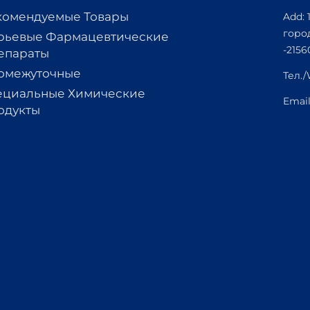
комендуемые Товары
Add: 
горо
рьевые Фармацевтические
-2156
епараты
омежуточные
Тел.
ециальные Химические
Emai
одукты