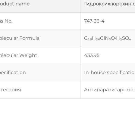
roduct name
Гидроксихлорохин 
s No.
747-36-4
lecular Formula
C₁₈H₂₆ClN₃O·H₂SO₄
lecular Weight
433.95
ecification
In-house specificati
атегория
Антипаразитарные