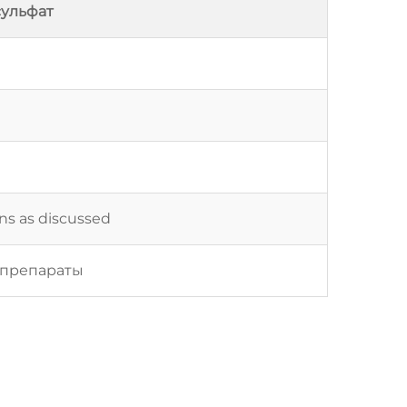
сульфат
ons as discussed
 препараты