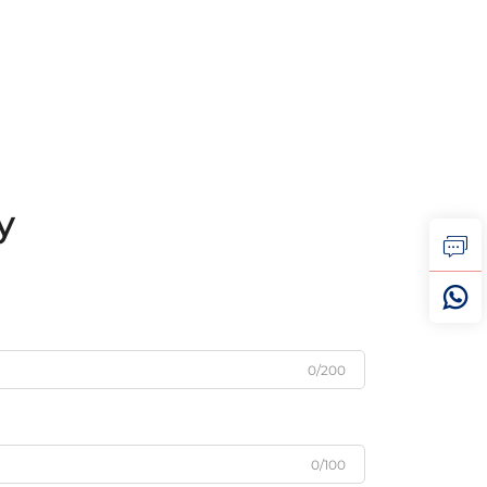
у
0/200
0/100