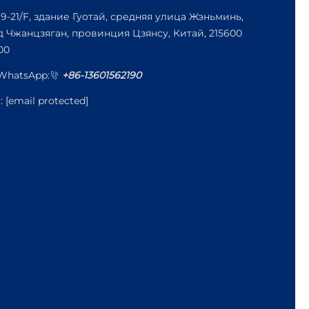
19-21/F, здание Гуотай, средняя улица Жэньминь,
д Чжанцзяган, провинция Цзянсу, Китай, 215600
00
/WhatsApp:
+86-13601562190
l:
[email protected]