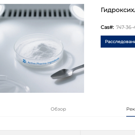
Гидроксих
747-36-
Cas#:
Расследован
Обзор
Рек