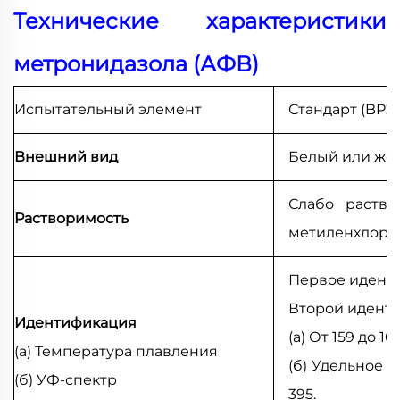
Технические характеристики
метронидазола (АФВ)
Испытательный элемент
Стандарт (BP20
Внешний вид
Белый или же
Слабо раство
Растворимость
метиленхлори
Первое идент
Второй иденти
Идентификация
(а) От 159 до 16
(а) Температура плавления
(б) Удельное 
(б) УФ-спектр
395.