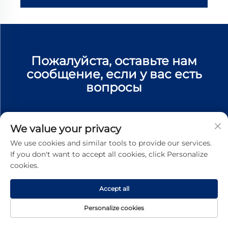
Пожалуйста, оставьте нам
сообщение, если у вас есть
вопросы
ОТПРАВЛЯТЬ
We value your privacy
We use cookies and similar tools to provide our services.
If you don't want to accept all cookies, click Personalize
cookies.
СВЯЖИТЕСЬ С НАМИ
Accept all
Add: 19-21/F, здание Гуотай, средняя улица Жэньминь,
Personalize cookies
город Чжанцзяган, провинция Цзянсу, Китай, 215600
ДОМАШНЯЯ
ПРОДУКТЫ
ЭЛЕКТРОННАЯ
ТЕЛ.
-215600
СТРАНИЦА
ПОЧТА