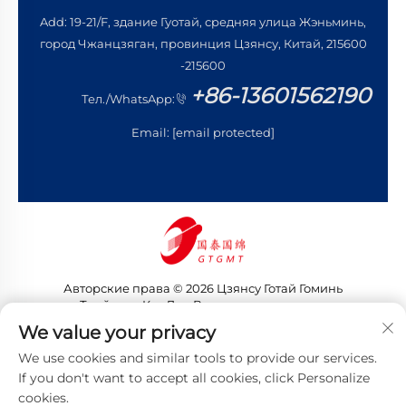
Add: 19-21/F, здание Гуотай, средняя улица Жэньминь,
город Чжанцзяган, провинция Цзянсу, Китай, 215600
-215600
+86-13601562190
Тел./WhatsApp:
Email:
[email protected]
Авторские права © 2026 Цзянсу Готай Гоминь
Трейдинг Ко., Лтд. Все права защищены
Политика конфиденциальности
We value your privacy
We use cookies and similar tools to provide our services.
If you don't want to accept all cookies, click Personalize
cookies.