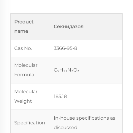
Product
Секнидазол
name
Cas No.
3366-95-8
Molecular
C₇H₁₁N₃O₃
Formula
Molecular
185.18
Weight
In-house specifications as
Specification
discussed