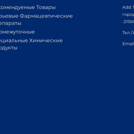
комендуемые Товары
Add: 
горо
рьевые Фармацевтические
-2156
епараты
омежуточные
Тел.
ециальные Химические
Emai
одукты