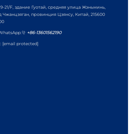
19-21/F, здание Гуотай, средняя улица Жэньминь,
д Чжанцзяган, провинция Цзянсу, Китай, 215600
00
/WhatsApp:
+86-13601562190
l:
[email protected]