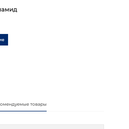
ламид
ие
омендуемые товары