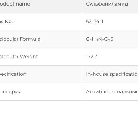
roduct name
Сульфаниламид
s No.
63-74-1
lecular Formula
C₆H₈N₂O₂S
lecular Weight
172.2
ecification
In-house specificati
атегория
Антибактериальны