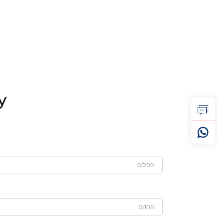
у
0/200
0/100