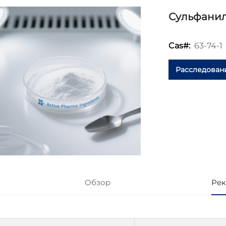
Сульфани
63-74-1
Cas#:
Расследован
Обзор
Рек