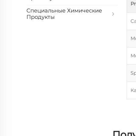
P
Специальные Химические
Продукты
Ca
Mo
Mo
Sp
К
Полу