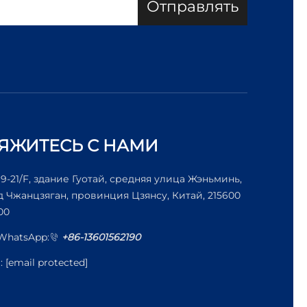
Отправлять
ЯЖИТЕСЬ С НАМИ
19-21/F, здание Гуотай, средняя улица Жэньминь,
д Чжанцзяган, провинция Цзянсу, Китай, 215600
00
/WhatsApp:
+86-13601562190
l:
[email protected]