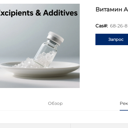
Витамин A
68-26-8
Cas#:
Запрос
информаци
Обзор
Рек