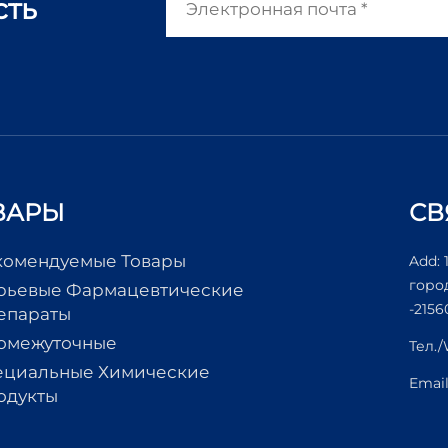
сть
ВАРЫ
СВ
комендуемые Товары
Add: 
горо
рьевые Фармацевтические
-2156
епараты
омежуточные
Тел.
ециальные Химические
Emai
одукты