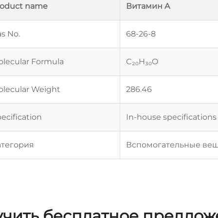
roduct name
Витамин A
s No.
68-26-8
lecular Formula
C₂₀H₃₀O
lecular Weight
286.46
ecification
In-house specifications
атегория
Вспомогательные вещ
чить бесплатное предло