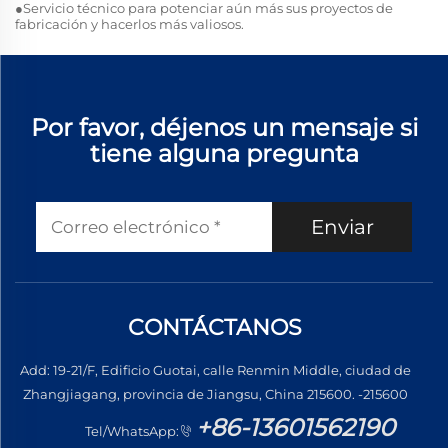
●Servicio técnico para potenciar aún más sus proyectos de
fabricación y hacerlos más valiosos.
Por favor, déjenos un mensaje si
tiene alguna pregunta
Enviar
CONTÁCTANOS
Add: 19-21/F, Edificio Guotai, calle Renmin Middle, ciudad de
Zhangjiagang, provincia de Jiangsu, China 215600. -215600
+86-13601562190
Tel/WhatsApp: