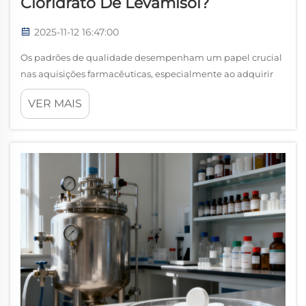
Cloridrato De Levamisol?
2025-11-12 16:47:00
Os padrões de qualidade desempenham um papel crucial
nas aquisições farmacêuticas, especialmente ao adquirir
compostos críticos como o levamisol hidrocloride. Este
VER MAIS
ingrediente farmacêutico veterinário exige rigorosa adesão
a protocolos de qualidade estabelecidos para...