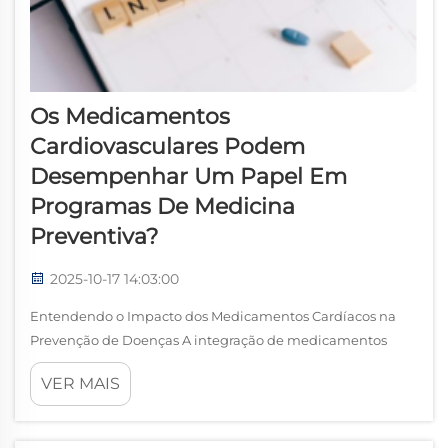
Os Medicamentos
Cardiovasculares Podem
Desempenhar Um Papel Em
Programas De Medicina
Preventiva?
2025-10-17 14:03:00
Entendendo o Impacto dos Medicamentos Cardíacos na
Prevenção de Doenças A integração de medicamentos
cardiovasculares na medicina preventiva representa uma
VER MAIS
mudança significativa na forma como abordamos o
manejo da saúde cardíaca. Em vez de esperar por doenças
cardiovasculares...