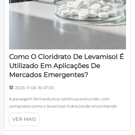
Como O Cloridrato De Levamisol É
Utilizado Em Aplicações De
Mercados Emergentes?
2025-11-06 16:47:00
A paisagem farmacêutica continua evoluindo, com
compostos como o levamisol hidrocloride encontrando
diversas aplicações em mercados emergentes. Este
VER MAIS
composto versátil tem recebido grande atenção nos
últimos anos devido às suas propriedades únicas...