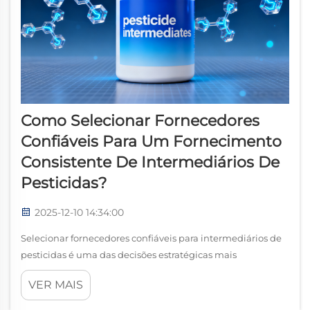
Como Selecionar Fornecedores
Confiáveis Para Um Fornecimento
Consistente De Intermediários De
Pesticidas?
2025-12-10 14:34:00
Selecionar fornecedores confiáveis para intermediários de
pesticidas é uma das decisões estratégicas mais
importantes para fabricantes, distribuidores e empresas de
VER MAIS
formulação que atuam no mercado de produtos químicos
agrícolas. Um suprimento estável de intermediários de