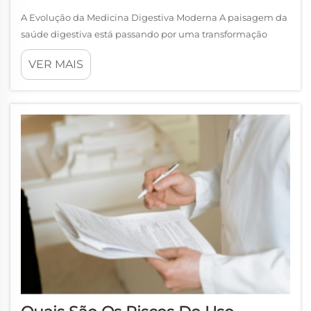
A Evolução da Medicina Digestiva Moderna A paisagem da
saúde digestiva está passando por uma transformação
notável à medida que nossos hábitos alimentares
VER MAIS
continuam a evoluir no século XXI. Os medicamentos
digestivos estão se adaptando rapidamente aos desafios
impostos por c...