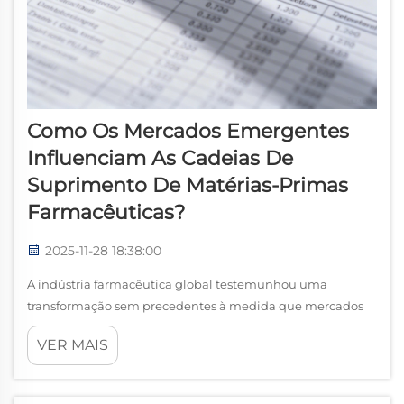
Como Os Mercados Emergentes
Influenciam As Cadeias De
Suprimento De Matérias-Primas
Farmacêuticas?
2025-11-28 18:38:00
A indústria farmacêutica global testemunhou uma
transformação sem precedentes à medida que mercados
emergentes redefinem o panorama da aquisição de
VER MAIS
matérias-primas e da dinâmica das cadeias de suprimento.
Essas economias em rápido desenvolvimento tornaram-se
jogadores fundamentais na determinação de...