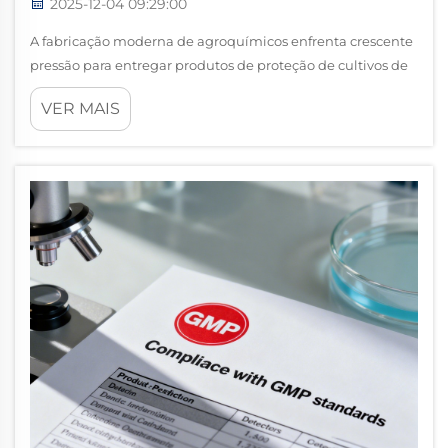
2025-12-04 09:29:00
A fabricação moderna de agroquímicos enfrenta crescente
pressão para entregar produtos de proteção de cultivos de
alta qualidade, mantendo a rentabilidade e o
VER MAIS
cumprimento das normas ambientais. O uso estratégico de
intermediários de pesticidas surgiu como um pilar
fundamental...