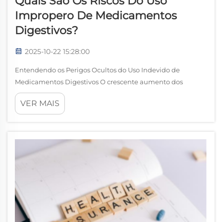
Quais São Os Riscos Do Uso
Impropero De Medicamentos
Digestivos?
2025-10-22 15:28:00
Entendendo os Perigos Ocultos do Uso Indevido de
Medicamentos Digestivos O crescente aumento dos
distúrbios digestivos levou a uma maior dependência de
VER MAIS
medicamentos isentos de prescrição e com receita. Embora
essas drogas ofereçam alívio essencial para milhões, ...