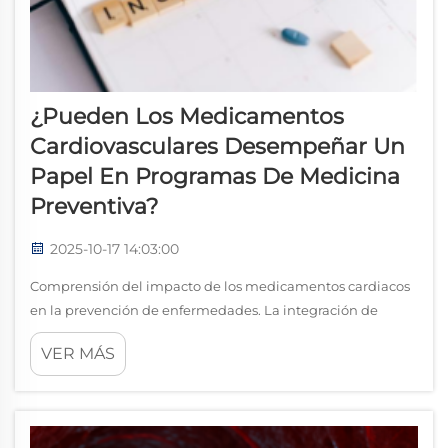
¿Pueden Los Medicamentos
Cardiovasculares Desempeñar Un
Papel En Programas De Medicina
Preventiva?
2025-10-17 14:03:00
Comprensión del impacto de los medicamentos cardiacos
en la prevención de enfermedades. La integración de
medicamentos cardiovasculares en la medicina preventiva
VER MÁS
representa un cambio significativo en la forma en que
abordamos la gestión de la salud cardíaca. En lugar de
esperar a que se desarrollen enfermedades
cardiovasculares...