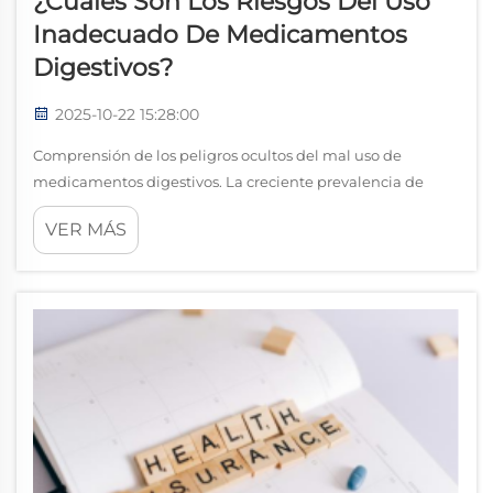
¿Cuáles Son Los Riesgos Del Uso
Inadecuado De Medicamentos
Digestivos?
2025-10-22 15:28:00
Comprensión de los peligros ocultos del mal uso de
medicamentos digestivos. La creciente prevalencia de
trastornos digestivos ha llevado a un mayor dependencia
VER MÁS
de medicamentos de venta libre y con receta. Aunque
estos fármacos proporcionan alivio esencial para millones,
...