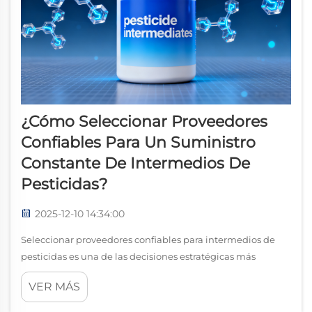
¿Cómo Seleccionar Proveedores
Confiables Para Un Suministro
Constante De Intermedios De
Pesticidas?
2025-12-10 14:34:00
Seleccionar proveedores confiables para intermedios de
pesticidas es una de las decisiones estratégicas más
importantes para fabricantes, distribuidores y empresas
VER MÁS
formuladoras que operan en el mercado de productos
químicos agrícolas. Un suministro estable de intermedios