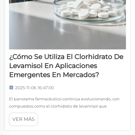
¿Cómo Se Utiliza El Clorhidrato De
Levamisol En Aplicaciones
Emergentes En Mercados?
2025-11-06 16:47:00
El panorama farmacéutico continúa evolucionando, con
compuestos como el clorhidrato de levamisol que
encuentran diversas aplicaciones en mercados
VER MÁS
emergentes. Este versátil compuesto ha recibido gran
atención en los últimos años debido a sus propiedades
únicas...