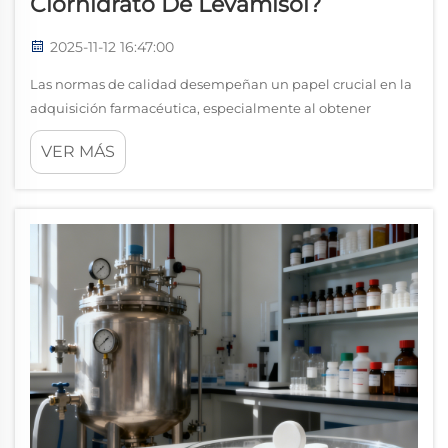
Clorhidrato De Levamisol?
2025-11-12 16:47:00
Las normas de calidad desempeñan un papel crucial en la
adquisición farmacéutica, especialmente al obtener
compuestos críticos como el clorhidrato de levamisol. Este
VER MÁS
ingrediente farmacéutico veterinario exige un estricto
cumplimiento de protocolos de calidad establecidos para...