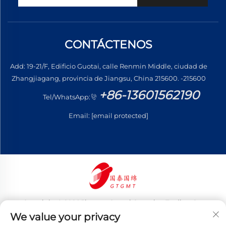
CONTÁCTENOS
Add: 19-21/F, Edificio Guotai, calle Renmin Middle, ciudad de
Zhangjiagang, provincia de Jiangsu, China 215600. -215600
+86-13601562190
Tel/WhatsApp:
Email:
[email protected]
Copyright © 2026 Jiangsu Guotai Guomian Trading Co.,
Ltd. Todos los derechos reservados
We value your privacy
Política de privacidad