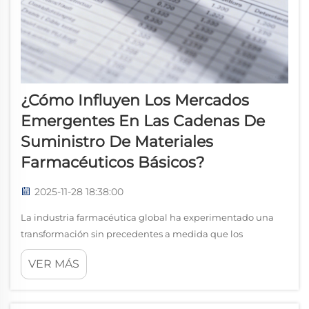
¿Cómo Influyen Los Mercados
Emergentes En Las Cadenas De
Suministro De Materiales
Farmacéuticos Básicos?
2025-11-28 18:38:00
La industria farmacéutica global ha experimentado una
transformación sin precedentes a medida que los
mercados emergentes redefinen el panorama del
VER MÁS
abastecimiento de materiales básicos y la dinámica de las
cadenas de suministro. Estas economías en rápido
desarrollo se han convertido en actores clave para