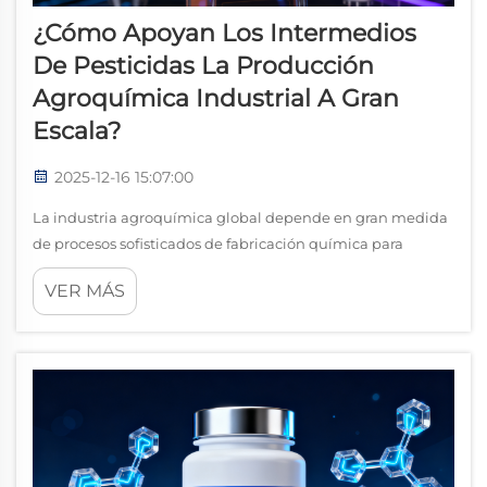
¿Cómo Apoyan Los Intermedios
De Pesticidas La Producción
Agroquímica Industrial A Gran
Escala?
2025-12-16 15:07:00
La industria agroquímica global depende en gran medida
de procesos sofisticados de fabricación química para
producir las soluciones de protección de cultivos que
VER MÁS
alimentan a miles de millones de personas en todo el
mundo. En el corazón de esta cadena de producción
compleja se encuentra un componente crítico...