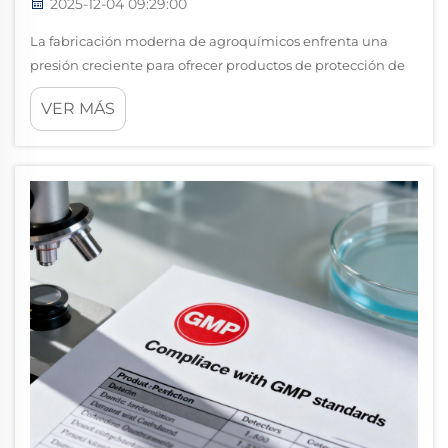
2025-12-04 09:29:00
La fabricación moderna de agroquímicos enfrenta una
presión creciente para ofrecer productos de protección de
cultivos de alta calidad, manteniendo al mismo tiempo la
VER MÁS
rentabilidad y el cumplimiento ambiental. El uso
estratégico de intermedios de pesticidas se ha consolidado
como un pilar fundamental...