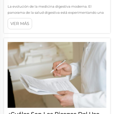
La evolución de la medicina digestiva moderna. El
panorama de la salud digestiva está experimentando una
transformación notable a medida que nuestros hábitos
VER MÁS
alimenticios continúan evolucionando en el siglo XXI. Los
medicamentos digestivos se están adaptando
rápidamente para hacer frente a los desafíos planteados
por c...