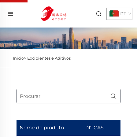
PT
Início>
Excipientes e Aditivos
Nome do produto
Nº CAS