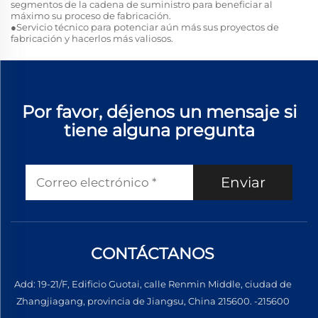
segmentos de la cadena de suministro para beneficiar al
máximo su proceso de fabricación.
●Servicio técnico para potenciar aún más sus proyectos de
fabricación y hacerlos más valiosos.
Por favor, déjenos un mensaje si
tiene alguna pregunta
Enviar
CONTÁCTANOS
Add: 19-21/F, Edificio Guotai, calle Renmin Middle, ciudad de
Zhangjiagang, provincia de Jiangsu, China 215600. -215600