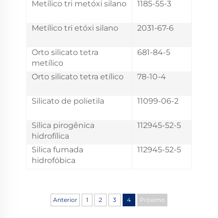
Metílico tri metóxi silano
1185-55-3
Metílico tri etóxi silano
2031-67-6
Orto silicato tetra
681-84-5
metílico
Orto silicato tetra etílico
78-10-4
Silicato de polietila
11099-06-2
Sílica pirogênica
112945-52-5
hidrofílica
Silica fumada
112945-52-5
hidrofóbica
Anterior
1
2
3
4
Próximo