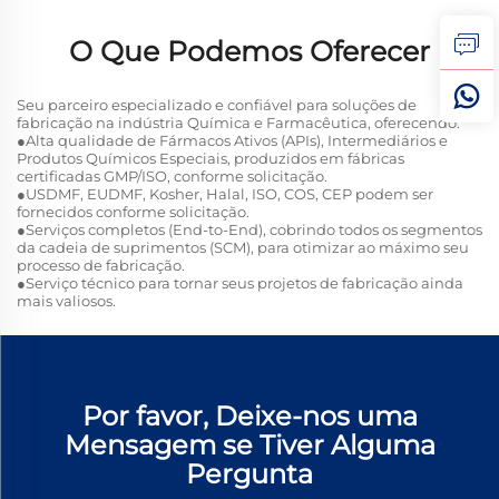
O Que Podemos Oferecer
Seu parceiro especializado e confiável para soluções de
fabricação na indústria Química e Farmacêutica, oferecendo:
●Alta qualidade de Fármacos Ativos (APIs), Intermediários e
Produtos Químicos Especiais, produzidos em fábricas
certificadas GMP/ISO, conforme solicitação.
●USDMF, EUDMF, Kosher, Halal, ISO, COS, CEP podem ser
fornecidos conforme solicitação.
●Serviços completos (End-to-End), cobrindo todos os segmentos
da cadeia de suprimentos (SCM), para otimizar ao máximo seu
processo de fabricação.
●Serviço técnico para tornar seus projetos de fabricação ainda
mais valiosos.
Por favor, Deixe-nos uma
Mensagem se Tiver Alguma
Pergunta