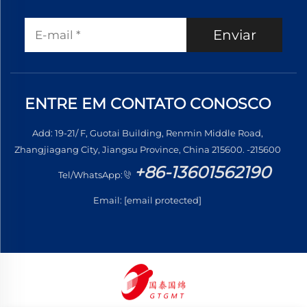
Enviar
ENTRE EM CONTATO CONOSCO
Add: 19-21/ F, Guotai Building, Renmin Middle Road,
Zhangjiagang City, Jiangsu Province, China 215600. -215600
+86-13601562190
Tel/WhatsApp:
Email:
[email protected]