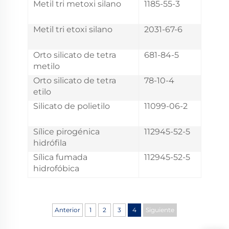
Metil tri metoxi silano
1185-55-3
Metil tri etoxi silano
2031-67-6
Orto silicato de tetra
681-84-5
metilo
Orto silicato de tetra
78-10-4
etilo
Silicato de polietilo
11099-06-2
Sílice pirogénica
112945-52-5
hidrófila
Sílica fumada
112945-52-5
hidrofóbica
Anterior
1
2
3
4
Siguiente