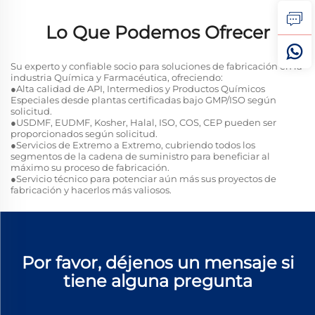
Lo Que Podemos Ofrecer
Su experto y confiable socio para soluciones de fabricación en la
industria Química y Farmacéutica, ofreciendo:
●Alta calidad de API, Intermedios y Productos Químicos
Especiales desde plantas certificadas bajo GMP/ISO según
solicitud.
●USDMF, EUDMF, Kosher, Halal, ISO, COS, CEP pueden ser
proporcionados según solicitud.
●Servicios de Extremo a Extremo, cubriendo todos los
segmentos de la cadena de suministro para beneficiar al
máximo su proceso de fabricación.
●Servicio técnico para potenciar aún más sus proyectos de
fabricación y hacerlos más valiosos.
Por favor, déjenos un mensaje si
tiene alguna pregunta