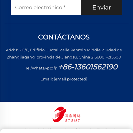
Enviar
CONTÁCTANOS
Add: 19-21/F, Edificio Guotai, calle Renmin Middle, ciudad de
Zhangjiagang, provincia de Jiangsu, China 215600. -215600
+86-13601562190
Tel/WhatsApp:
Email:
[email protected]
Copyright © 2026 Jiangsu Guotai Guomian Trading Co.,