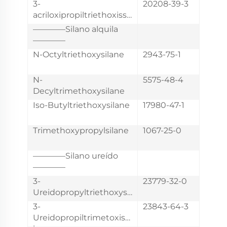
3-
20208-39-3
acriloxipropiltriethoxissil
ano
————Silano alquila
————
N-Octyltriethoxysilane
2943-75-1
N-
5575-48-4
Decyltrimethoxysilane
Iso-Butyltriethoxysilane
17980-47-1
Trimethoxypropylsilane
1067-25-0
————Silano ureído
————
3-
23779-32-0
Ureidopropyltriethoxysil
ane
3-
23843-64-3
Ureidopropiltrimetoxissi