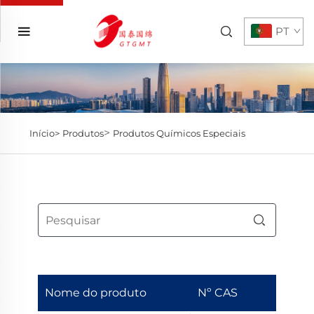
PT
>
Início>
Produtos
Produtos Químicos Especiais
Nome do produto
Nº CAS