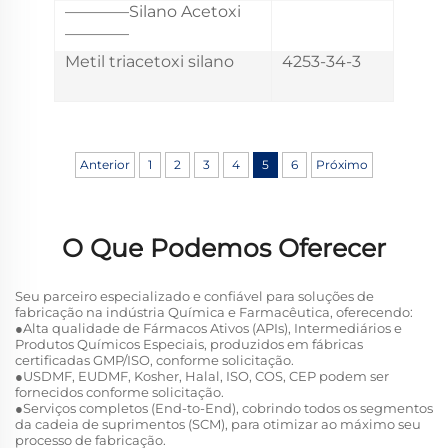
————Silano Acetoxi
————
Metil triacetoxi silano
4253-34-3
Anterior
1
2
3
4
5
6
Próximo
O Que Podemos Oferecer
Seu parceiro especializado e confiável para soluções de
fabricação na indústria Química e Farmacêutica, oferecendo:
●Alta qualidade de Fármacos Ativos (APIs), Intermediários e
Produtos Químicos Especiais, produzidos em fábricas
certificadas GMP/ISO, conforme solicitação.
●USDMF, EUDMF, Kosher, Halal, ISO, COS, CEP podem ser
fornecidos conforme solicitação.
●Serviços completos (End-to-End), cobrindo todos os segmentos
da cadeia de suprimentos (SCM), para otimizar ao máximo seu
processo de fabricação.