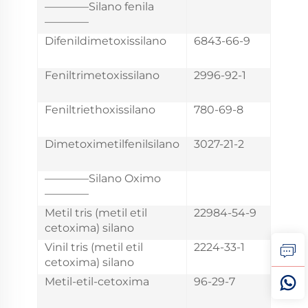
lano
————Silano fenila
————
Difenildimetoxissilano
6843-66-9
Feniltrimetoxissilano
2996-92-1
Feniltriethoxissilano
780-69-8
Dimetoximetilfenilsilano
3027-21-2
————Silano Oximo
————
Metil tris (metil etil
22984-54-9
cetoxima) silano
Vinil tris (metil etil
2224-33-1
cetoxima) silano
Metil-etil-cetoxima
96-29-7