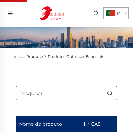
PT
>
Início>
Produtos
Produtos Químicos Especiais
Nome do produto
Nº CAS