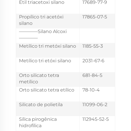
Etil triacetoxi silano
17689-77-9
Propílico tri acetóxi
17865-07-5
silano
————Silano Alcoxi
————
Metílico tri metóxi silano
1185-55-3
Metílico tri etóxi silano
2031-67-6
Orto silicato tetra
681-84-5
metílico
Orto silicato tetra etílico
78-10-4
Silicato de polietila
11099-06-2
Sílica pirogênica
112945-52-5
hidrofílica