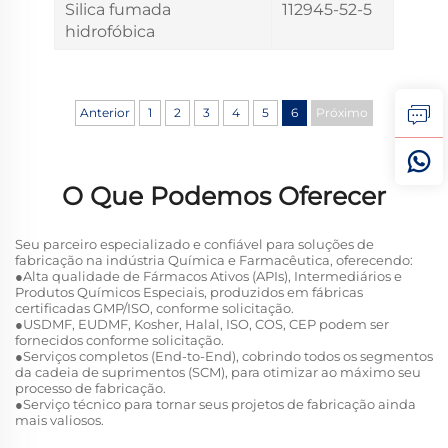
Silica fumada
112945-52-5
hidrofóbica
Anterior
1
2
3
4
5
6
Próximo
O Que Podemos Oferecer
Seu parceiro especializado e confiável para soluções de
fabricação na indústria Química e Farmacêutica, oferecendo:
●Alta qualidade de Fármacos Ativos (APIs), Intermediários e
Produtos Químicos Especiais, produzidos em fábricas
certificadas GMP/ISO, conforme solicitação.
●USDMF, EUDMF, Kosher, Halal, ISO, COS, CEP podem ser
fornecidos conforme solicitação.
●Serviços completos (End-to-End), cobrindo todos os segmentos
da cadeia de suprimentos (SCM), para otimizar ao máximo seu
processo de fabricação.
●Serviço técnico para tornar seus projetos de fabricação ainda
mais valiosos.