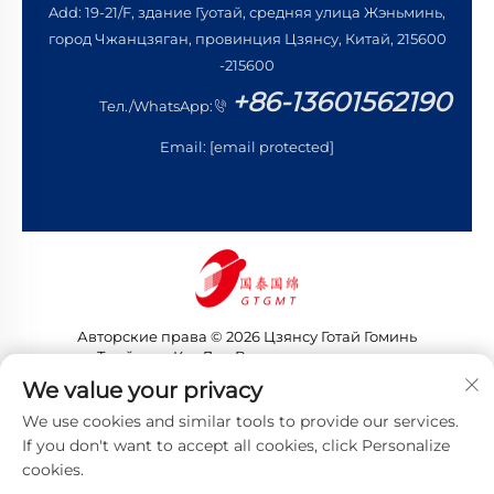
Add: 19-21/F, здание Гуотай, средняя улица Жэньминь,
город Чжанцзяган, провинция Цзянсу, Китай, 215600
-215600
+86-13601562190
Тел./WhatsApp:
Email:
[email protected]
Авторские права © 2026 Цзянсу Готай Гоминь
Трейдинг Ко., Лтд. Все права защищены
Политика конфиденциальности
We value your privacy
We use cookies and similar tools to provide our services.
If you don't want to accept all cookies, click Personalize
cookies.