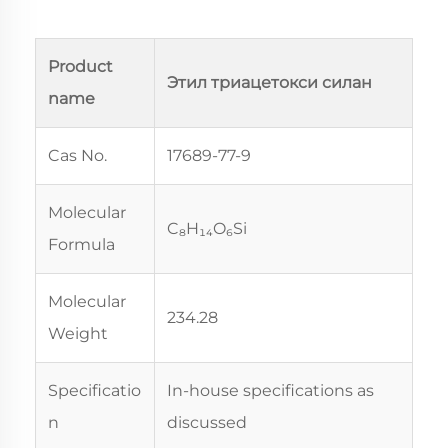
Product
Этил триацетокси силан
name
Cas No.
17689-77-9
Molecular
C₈H₁₄O₆Si
Formula
Molecular
234.28
Weight
Specificatio
In-house specifications as
n
discussed