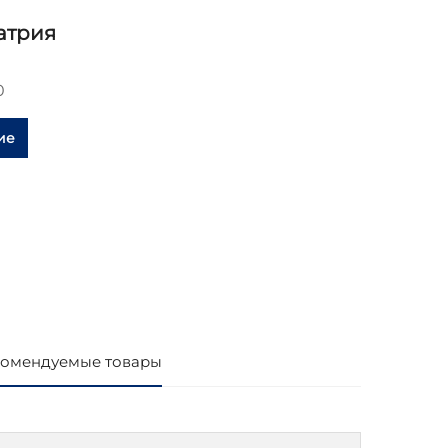
атрия
0
ие
омендуемые товары