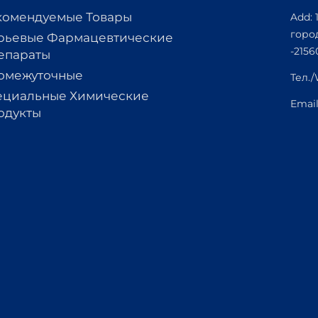
комендуемые Товары
Add: 
горо
рьевые Фармацевтические
-2156
епараты
омежуточные
Тел.
ециальные Химические
Emai
одукты