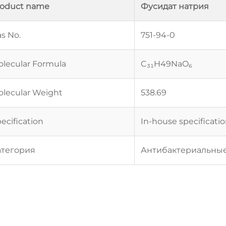
roduct name
Фусидат натрия
s No.
751-94-0
lecular Formula
C₃₁H49NaO₆
lecular Weight
538.69
ecification
In-house specificati
атегория
Антибактериальны