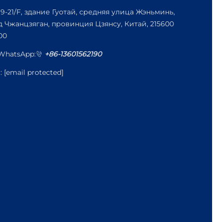
19-21/F, здание Гуотай, средняя улица Жэньминь,
д Чжанцзяган, провинция Цзянсу, Китай, 215600
00
/WhatsApp:
+86-13601562190
l:
[email protected]