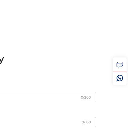
у
0/200
0/100