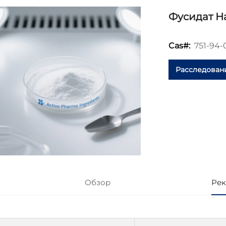
Фусидат Н
751-94-
Cas#:
Расследован
Обзор
Рек