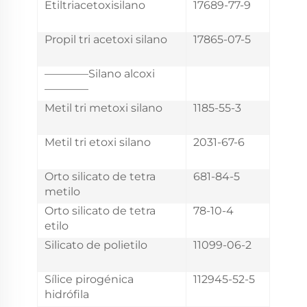
Etiltriacetoxisilano
17689-77-9
Propil tri acetoxi silano
17865-07-5
————Silano alcoxi
————
Metil tri metoxi silano
1185-55-3
Metil tri etoxi silano
2031-67-6
Orto silicato de tetra
681-84-5
metilo
Orto silicato de tetra
78-10-4
etilo
Silicato de polietilo
11099-06-2
Sílice pirogénica
112945-52-5
hidrófila