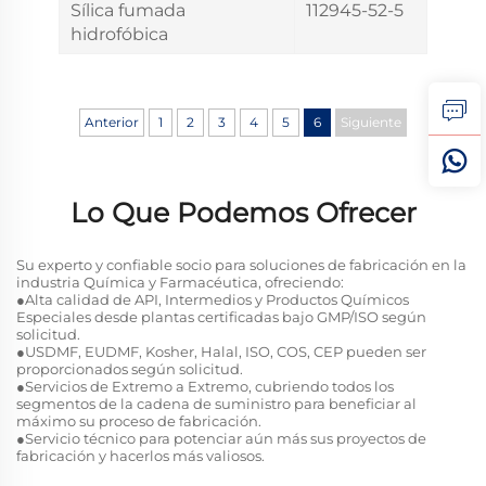
Sílica fumada
112945-52-5
hidrofóbica
Anterior
1
2
3
4
5
6
Siguiente
Lo Que Podemos Ofrecer
Su experto y confiable socio para soluciones de fabricación en la
industria Química y Farmacéutica, ofreciendo:
●Alta calidad de API, Intermedios y Productos Químicos
Especiales desde plantas certificadas bajo GMP/ISO según
solicitud.
●USDMF, EUDMF, Kosher, Halal, ISO, COS, CEP pueden ser
proporcionados según solicitud.
●Servicios de Extremo a Extremo, cubriendo todos los
segmentos de la cadena de suministro para beneficiar al
máximo su proceso de fabricación.
●Servicio técnico para potenciar aún más sus proyectos de
fabricación y hacerlos más valiosos.