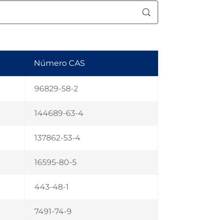
Número CAS
96829-58-2
144689-63-4
137862-53-4
16595-80-5
443-48-1
7491-74-9