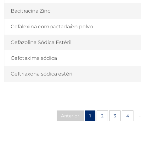
Bacitracina Zinc
Cefalexina compactada/en polvo
Cefazolina Sódica Estéril
Cefotaxima sódica
Ceftriaxona sódica estéril
..
Anterior
1
2
3
4