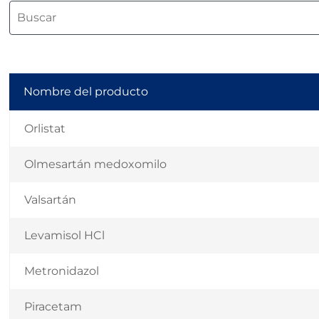
Nombre del producto
Orlistat
Olmesartán medoxomilo
Valsartán
Levamisol HCl
Metronidazol
Piracetam