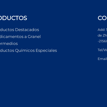
ODUCTOS
CO
ductos Destacados
Add: 
de Zh
icamentos a Granel
-2156
ermedios
Tel/W
ductos Químicos Especiales
Emai