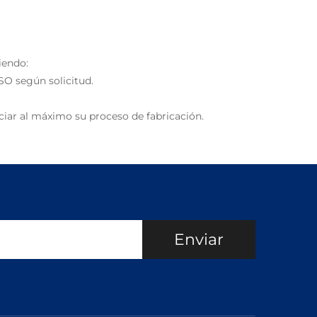
iendo:
SO según solicitud.
iar al máximo su proceso de fabricación.
Enviar