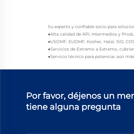
Su experto y confiable socio para solucio
●Alta calidad de API, Intermedios y Prod
●USDMF, EUDMF, Kosher, Halal, ISO, COS
●Servicios de Extremo a Extremo, cubrie
●Servicio técnico para potenciar aún más
Por favor, déjenos un men
tiene alguna pregunta