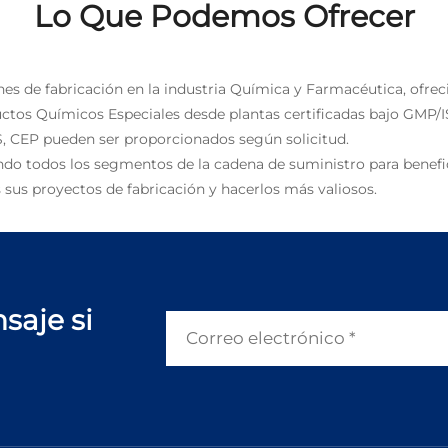
Lo Que Podemos Ofrecer
nes de fabricación en la industria Química y Farmacéutica, ofrec
uctos Químicos Especiales desde plantas certificadas bajo GMP/I
, CEP pueden ser proporcionados según solicitud.
ndo todos los segmentos de la cadena de suministro para benefic
 sus proyectos de fabricación y hacerlos más valiosos.
saje si