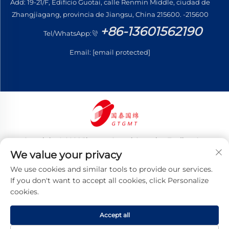
Add: 19-21/F, Edificio Guotai, calle Renmin Middle, ciudad de
Zhangjiagang, provincia de Jiangsu, China 215600. -215600
+86-13601562190
Tel/WhatsApp:
Email:
[email protected]
Copyright © 2026 Jiangsu Guotai Guomian Trading Co.,
Ltd. Todos los derechos reservados
We value your privacy
Política de privacidad
We use cookies and similar tools to provide our services.
If you don't want to accept all cookies, click Personalize
cookies.
Accept all